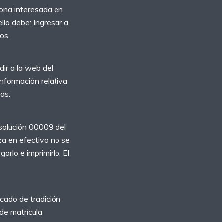
sona interesada en
llo debe: Ingresar a
os.
ir a la web del
información relativa
gas.
solución 00009 del
iza en efectivo no se
rlo e imprimirlo. El
icado de tradición
 de matrícula