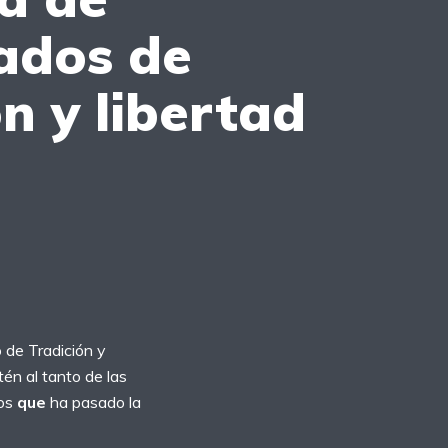
cados de
ón y libertad
o de Tradición y
én al tanto de las
los
que
ha pasado la