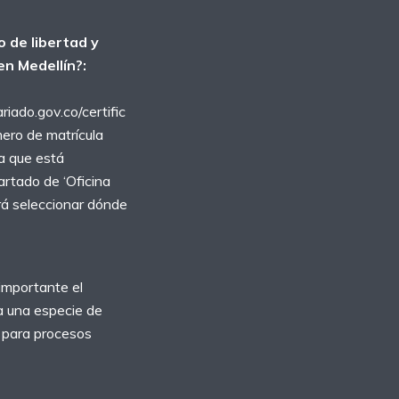
o de libertad y
en Medellín?:
ariado.gov.co/certific
ero de matrícula
la que está
artado de ‘Oficina
erá seleccionar dónde
importante el
 a una especie de
a para procesos