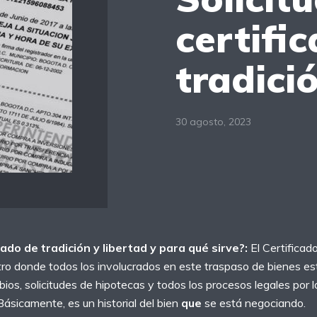
certifi
tradici
30 agosto, 2023
cado de tradición y libertad y para qué sirve?:
El Certificad
tro donde todos los involucrados en este traspaso de bienes est
ios, solicitudes de hipotecas y todos los procesos legales por 
Básicamente, es un historial del bien
que
se está negociando.