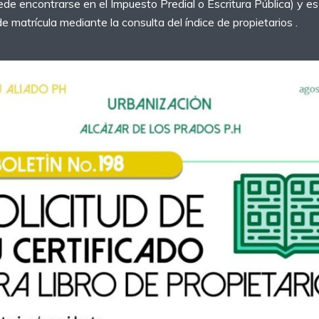
uede encontrarse en el Impuesto Predial o Escritura Pública) y es
e matrícula mediante la consulta del índice de propietarios .