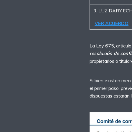
3. LUZ DARY EC
VER ACUERDO
La Ley 675, artícul
resolución de confli
propietarios o titula
Si bien existen meca
el primer paso, pre
dispuestas estarán l