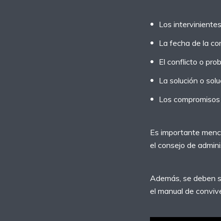
Los interviniente
La fecha de la con
El conflicto o pro
La solución o sol
Los compromisos 
Es importante menci
el consejo de admini
Además, se deben se
el manual de convive