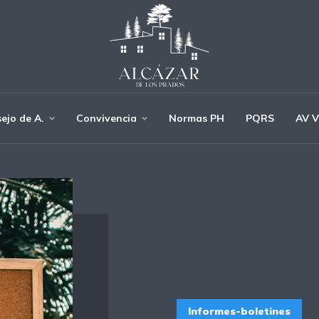
ejo de A.
Convivencia
Normas PH
PQRS
AV V
Informes-boletines